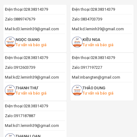
Điện thoại:
028.38314379
Điện thoại:
028.38314379
Zalo:
0889747679
Zalo:
0834703739
Mail:
kd3.leminh39@gmail.com
Mail:
kd.leminh39@gmail.com
NGỌC GIANG
KIỀU NGA
Tư vấn và báo giá
Tư vấn và báo giá
Điện thoại:
028.38314379
Điện thoại:
028.38314379
Zalo:
0912603739
Zalo:
0917197227
Mail:
kd2.leminh39@gmail.com
Mail:
inbangten@gmail.com
THANH THƯ
THẢO DUNG
Tư vấn và báo giá
Tư vấn và báo giá
Điện thoại:
028.38314379
Zalo:
0917187887
Mail:
kd1.leminh39@gmail.com
THANH LOAN