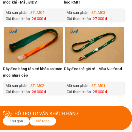
móc khỉ - Mẫu BIDV
học RMIT
Mã sản phẩm:
STLM04
Mã sản phẩm:
STLM03
Giá tham khảo:
26.000 đ
Giá tham khảo:
27.000 đ
Dây đeo bảng tên có khóa an toàn
Dây đeo thẻ giá rẻ - Mẫu Nutifood
móc nhựa dẻo
Mã sản phẩm:
STLM02
Mã sản phẩm:
STLM01
Giá tham khảo:
26.000 đ
Giá tham khảo:
25.000 đ
HỖ TRỢ TƯ VẤN KHÁCH HÀNG
Thu gọn
Mở rộng