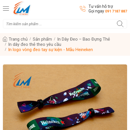
Tư vấn hỗ trợ
Gọi ngay
091 7187 887
Trang chủ
Sản phẩm
In Dây Đeo – Bao Đựng Thẻ
In dây đeo thẻ theo yêu cầu
In logo vòng đeo tay sự kiện - Mẫu Heineken