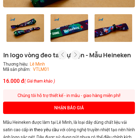
In logo vòng đeo tay sự kiện - Mẫu Heineken
Thương hiệu:
Lê Minh
Mã sản phẩm:
VTLM01
16.000 đ
( Giá tham khảo )
Chúng tôi hỗ trợ thiết kế - in mẫu - giao hàng miễn phí!
NHẬN BÁO GIÁ
Mẫu Heineken được làm tại Lê Minh, là loại dây dùng chất liệu vải
satin cao cấp
in theo yêu cầu
với công nghệ truyền nhiệt tạo nên hình
ảnh logo sắc nét. Dây được sử dụng nút nhựa có thể điều chỉnh kích