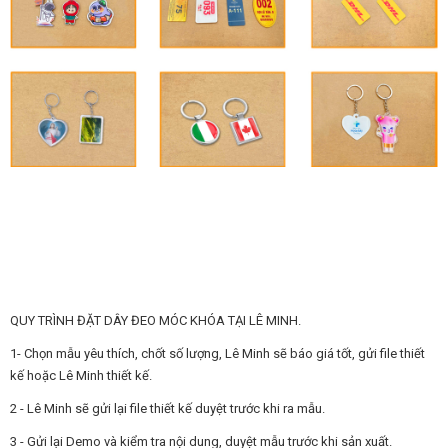
QUY TRÌNH ĐẶT DÂY ĐEO MÓC KHÓA TẠI LÊ MINH.
1- Chọn mẫu yêu thích, chốt số lượng, Lê Minh sẽ báo giá tốt, gửi file thiết
kế hoặc Lê Minh thiết kế.
2 - Lê Minh sẽ gửi lại file thiết kế duyệt trước khi ra mẫu.
3 - Gửi lại Demo và kiểm tra nội dung, duyệt mẫu trước khi sản xuất.