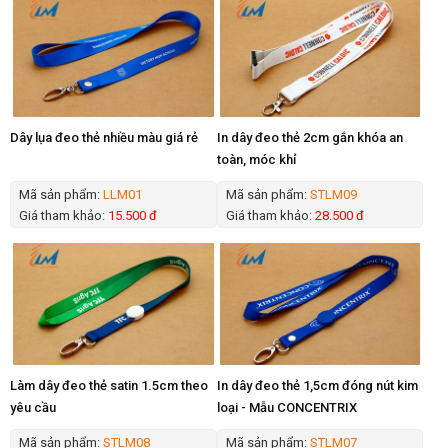
Dây lụa đeo thẻ nhiều màu giá rẻ
In dây đeo thẻ 2cm gắn khóa an
toàn, móc khỉ
Mã sản phẩm:
LLM01
Mã sản phẩm:
STLM09
Giá tham khảo:
15.500 đ
Giá tham khảo:
28.500 đ
Làm dây đeo thẻ satin 1.5cm theo
In dây đeo thẻ 1,5cm đóng nút kim
yêu cầu
loại - Mẫu CONCENTRIX
Mã sản phẩm:
STLM08
Mã sản phẩm:
STLM07