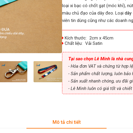
loại xi bạc có chốt gạt (móc khỉ), n
màu chủ đạo của dây đeo. Loại
dây 
viên tin dùng cũng như các doanh ng
Kích thước:
2cm x 45cm
Chất liệu:
Vải Satin
Tại sao chọn Lê Minh là nhà cun
- Hóa đơn VAT và chứng từ hợp l
- Sản phẩm chất lượng, luôn bảo 
- Sản xuất nhanh chóng, ưu đãi gi
- Lê Minh luôn có giá tốt và chiế
Mô tả chi tiết