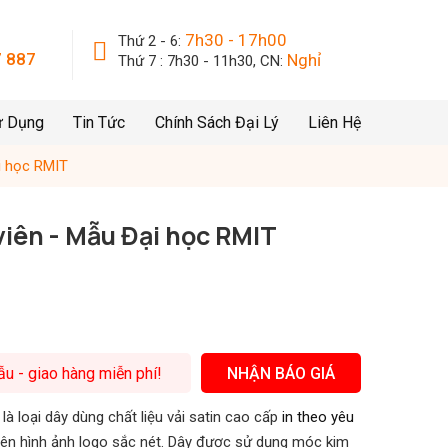
7h30 - 17h00
Thứ 2 - 6:
 887
Nghỉ
Thứ 7 : 7h30 - 11h30, CN:
ử Dụng
Tin Tức
Chính Sách Đại Lý
Liên Hệ
ại học RMIT
 viên - Mẫu Đại học RMIT
mẫu - giao hàng miễn phí!
NHẬN BÁO GIÁ
à loại dây dùng chất liệu vải satin cao cấp
in theo yêu
nên hình ảnh logo sắc nét. Dây được sử dụng móc kim