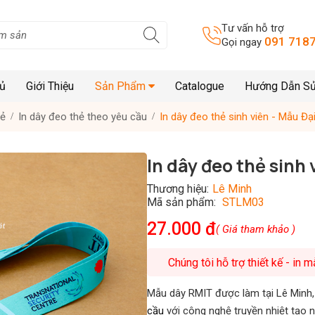
Tư vấn hỗ trợ
091 7187
Gọi ngay
hủ
Giới Thiệu
Sản Phẩm
Catalogue
Hướng Dẫn S
hẻ
In dây đeo thẻ theo yêu cầu
In dây đeo thẻ sinh viên - Mẫu Đ
In dây đeo thẻ sinh
Thương hiệu:
Lê Minh
Mã sản phẩm:
STLM03
27.000 đ
( Giá tham khảo )
Chúng tôi hỗ trợ thiết kế - in 
Mẫu dây RMIT được làm tại Lê Minh, l
cầu
với công nghệ truyền nhiệt tạo 