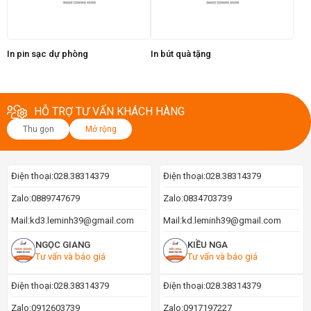
In pin sạc dự phòng
In bút quà tặng
HỖ TRỢ TƯ VẤN KHÁCH HÀNG
Thu gọn
Mở rộng
Điện thoại:
028.38314379
Điện thoại:
028.38314379
Zalo:
0889747679
Zalo:
0834703739
Mail:
kd3.leminh39@gmail.com
Mail:
kd.leminh39@gmail.com
NGỌC GIANG
KIỀU NGA
Tư vấn và báo giá
Tư vấn và báo giá
Điện thoại:
028.38314379
Điện thoại:
028.38314379
Zalo:
0912603739
Zalo:
0917197227