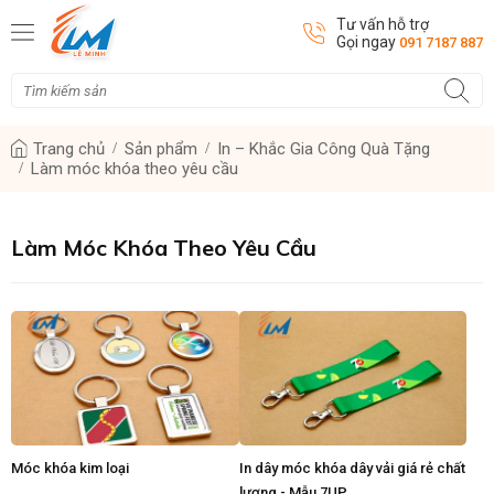
Tư vấn hỗ trợ
Gọi ngay
091 7187 887
Trang chủ
Sản phẩm
In – Khắc Gia Công Quà Tặng
Làm móc khóa theo yêu cầu
Làm Móc Khóa Theo Yêu Cầu
Móc khóa kim loại
In dây móc khóa dây vải giá rẻ chất
lượng - Mẫu 7UP