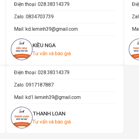
Điện thoại:
028.38314379
Điệ
Zalo:
0834703739
Zal
Mail:
kd.leminh39@gmail.com
Mai
KIỀU NGA
Tư vấn và báo giá
Điện thoại:
028.38314379
Zalo:
0917187887
Mail:
kd1.leminh39@gmail.com
THANH LOAN
Tư vấn và báo giá