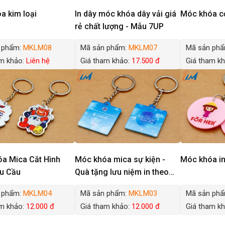
a kim loại
In dây móc khóa dây vải giá
Móc khóa cỏ
rẻ chất lượng - Mẫu 7UP
 phẩm:
MKLM08
Mã sản phẩm:
MKLM07
Mã sản ph
am khảo:
Liên hệ
Giá tham khảo:
17.500 đ
Giá tham k
a Mica Cắt Hình
Móc khóa mica sự kiện -
Móc khóa in
u Cầu
Quà tặng lưu niệm in theo
mẫu
 phẩm:
MKLM04
Mã sản phẩm:
MKLM03
Mã sản ph
am khảo:
12.000 đ
Giá tham khảo:
12.000 đ
Giá tham k