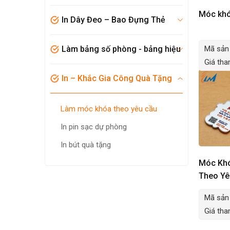
Móc khó
In Dây Đeo – Bao Đựng Thẻ
Làm bảng số phòng - bảng hiệu
Mã sản
Giá th
In – Khắc Gia Công Quà Tặng
làm móc khóa theo yêu cầu
in pin sạc dự phòng
in bút quà tặng
Móc Khó
Theo Yê
Mã sản
Giá th