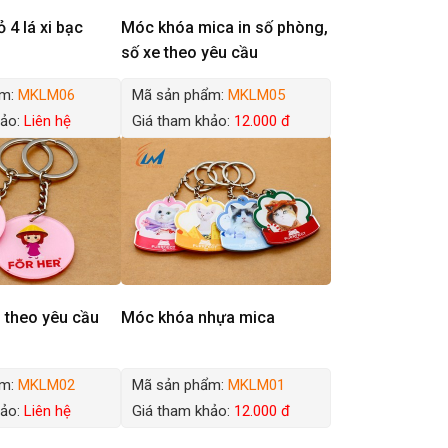
 4 lá xi bạc
Móc khóa mica in số phòng,
số xe theo yêu cầu
ẩm:
MKLM06
Mã sản phẩm:
MKLM05
hảo:
Liên hệ
Giá tham khảo:
12.000 đ
 theo yêu cầu
Móc khóa nhựa mica
ẩm:
MKLM02
Mã sản phẩm:
MKLM01
hảo:
Liên hệ
Giá tham khảo:
12.000 đ