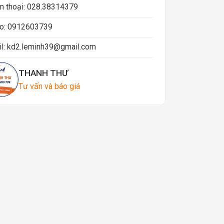
n thoại:
028.38314379
o:
0912603739
l:
kd2.leminh39@gmail.com
THANH THƯ
Tư vấn và báo giá