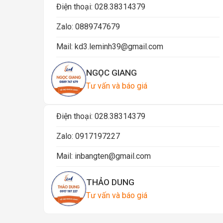
Điện thoại:
028.38314379
Zalo:
0889747679
Mail:
kd3.leminh39@gmail.com
NGỌC GIANG
Tư vấn và báo giá
Điện thoại:
028.38314379
Zalo:
0917197227
Mail:
inbangten@gmail.com
THẢO DUNG
Tư vấn và báo giá