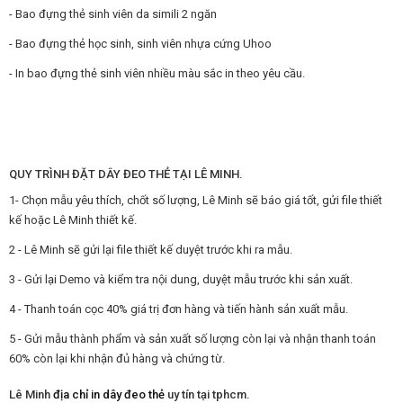
- Bao đựng thẻ sinh viên da simili 2 ngăn
- Bao đựng thẻ học sinh, sinh viên nhựa cứng Uhoo
- In bao đựng thẻ sinh viên nhiều màu sắc in theo yêu cầu.
QUY TRÌNH ĐẶT DÂY ĐEO THẺ TẠI LÊ MINH.
1- Chọn mẫu yêu thích, chốt số lượng, Lê Minh sẽ báo giá tốt, gửi file thiết
kế hoặc Lê Minh thiết kế.
2 - Lê Minh sẽ gửi lại file thiết kế duyệt trước khi ra mẫu.
3 - Gửi lại Demo và kiểm tra nội dung, duyệt mẫu trước khi sản xuất.
4 - Thanh toán cọc 40% giá trị đơn hàng và tiến hành sản xuất mẫu.
5 - Gửi mẫu thành phẩm và sản xuất số lượng còn lại và nhận thanh toán
60% còn lại khi nhận đủ hàng và chứng từ.
Lê Minh
địa chỉ in dây đeo thẻ
uy tín tại tphcm.