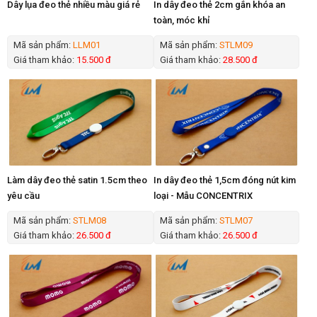
Dây lụa đeo thẻ nhiều màu giá rẻ
In dây đeo thẻ 2cm gắn khóa an
toàn, móc khỉ
Mã sản phẩm:
LLM01
Mã sản phẩm:
STLM09
Giá tham khảo:
15.500 đ
Giá tham khảo:
28.500 đ
Làm dây đeo thẻ satin 1.5cm theo
In dây đeo thẻ 1,5cm đóng nút kim
yêu cầu
loại - Mẫu CONCENTRIX
Mã sản phẩm:
STLM08
Mã sản phẩm:
STLM07
Giá tham khảo:
26.500 đ
Giá tham khảo:
26.500 đ