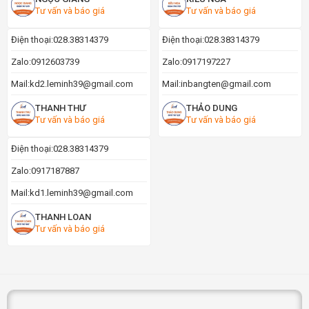
Tư vấn và báo giá
Tư vấn và báo giá
Điện thoại:
028.38314379
Điện thoại:
028.38314379
Zalo:
0912603739
Zalo:
0917197227
Mail:
kd2.leminh39@gmail.com
Mail:
inbangten@gmail.com
THANH THƯ
THẢO DUNG
Tư vấn và báo giá
Tư vấn và báo giá
Điện thoại:
028.38314379
Zalo:
0917187887
Mail:
kd1.leminh39@gmail.com
THANH LOAN
Tư vấn và báo giá