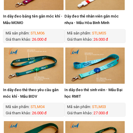
In dây đeo bảng tên gắn móc khỉ -
Dây đeo thẻ nhân viên gắn móc
Mẫu MOMO
nhựa - Mẫu Hòa Binh Minh
Mã sản phẩm:
STLM06
Mã sản phẩm:
STLM05
Giá tham khảo:
26.000 đ
Giá tham khảo:
26.000 đ
In dây đeo thẻ theo yêu cầu gắn
In dây đeo thẻ sinh viên - Mẫu Đại
móc khỉ - Mẫu BIDV
học RMIT
Mã sản phẩm:
STLM04
Mã sản phẩm:
STLM03
Giá tham khảo:
26.000 đ
Giá tham khảo:
27.000 đ