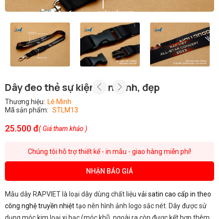
Dây đeo thẻ sự kiện in nhanh, đẹp
Thương hiệu:
Lê Minh
Mã sản phẩm:
STLM13
25.500 đ
( Giá tham khảo )
Chúng tôi hỗ trợ thiết kế - in mẫu - giao hàng miễn phí!
NHẬN BÁO GIÁ
Mẫu dây RAPVIET là loại dây dùng chất liệu
vải satin cao cấp in theo
công nghệ truyền nhiệt
tạo nên hình ảnh logo sắc nét. Dây được sử
dụng móc kim loại xi bạc (móc khỉ), ngoài ra còn được kết hợp thêm