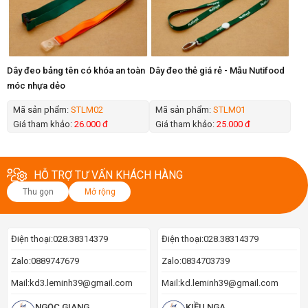
Dây đeo bảng tên có khóa an toàn
Dây đeo thẻ giá rẻ - Mẫu Nutifood
móc nhựa dẻo
Mã sản phẩm:
STLM02
Mã sản phẩm:
STLM01
Giá tham khảo:
26.000 đ
Giá tham khảo:
25.000 đ
HỖ TRỢ TƯ VẤN KHÁCH HÀNG
Thu gọn
Mở rộng
Điện thoại:
028.38314379
Điện thoại:
028.38314379
Zalo:
0889747679
Zalo:
0834703739
Mail:
kd3.leminh39@gmail.com
Mail:
kd.leminh39@gmail.com
NGỌC GIANG
KIỀU NGA