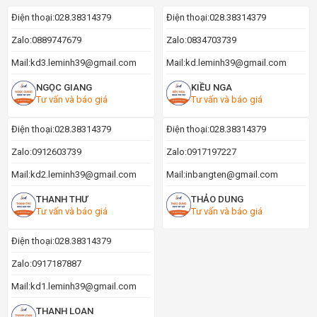
Điện thoại:
028.38314379
Điện thoại:
028.38314379
Zalo:
0889747679
Zalo:
0834703739
Mail:
kd3.leminh39@gmail.com
Mail:
kd.leminh39@gmail.com
NGỌC GIANG
KIỀU NGA
Tư vấn và báo giá
Tư vấn và báo giá
Điện thoại:
028.38314379
Điện thoại:
028.38314379
Zalo:
0912603739
Zalo:
0917197227
Mail:
kd2.leminh39@gmail.com
Mail:
inbangten@gmail.com
THANH THƯ
THẢO DUNG
Tư vấn và báo giá
Tư vấn và báo giá
Điện thoại:
028.38314379
Zalo:
0917187887
Mail:
kd1.leminh39@gmail.com
THANH LOAN