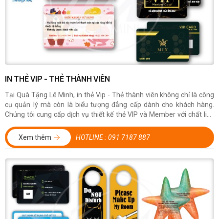
IN THẺ VIP - THẺ THÀNH VIÊN
Tại Quà Tặng Lê Minh, in thẻ Vip - Thẻ thành viên không chỉ là công
cụ quản lý mà còn là biểu tượng đẳng cấp dành cho khách hàng.
Chúng tôi cung cấp dịch vụ thiết kế thẻ VIP và Member với chất liệu
nhựa PVC cao cấp, mang đến sự sang trọng và độ bền vượt trội. Thẻ
có...
Xem thêm
HOTLINE :
091 7187 887