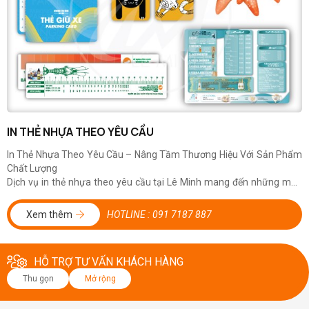
IN THẺ NHỰA THEO YÊU CẦU
In Thẻ Nhựa Theo Yêu Cầu – Nâng Tầm Thương Hiệu Với Sản Phẩm
Chất Lượng
Dịch vụ in thẻ nhựa theo yêu cầu tại Lê Minh mang đến những mẫu
thẻ đẹp mắt và bền bỉ, hoàn toàn tùy chỉnh theo ý bạn. Chúng tôi hỗ
trợ in logo, thông tin cá nhân, mã vạch, và nhiều tùy chọn khác...
Xem thêm
HOTLINE :
091 7187 887
HỖ TRỢ TƯ VẤN KHÁCH HÀNG
Thu gọn
Mở rộng