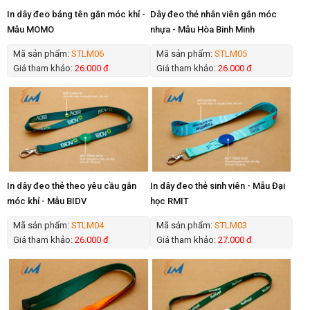
In dây đeo bảng tên gắn móc khỉ -
Dây đeo thẻ nhân viên gắn móc
Mẫu MOMO
nhựa - Mẫu Hòa Binh Minh
Mã sản phẩm:
STLM06
Mã sản phẩm:
STLM05
Giá tham khảo:
26.000 đ
Giá tham khảo:
26.000 đ
In dây đeo thẻ theo yêu cầu gắn
In dây đeo thẻ sinh viên - Mẫu Đại
móc khỉ - Mẫu BIDV
học RMIT
Mã sản phẩm:
STLM04
Mã sản phẩm:
STLM03
Giá tham khảo:
26.000 đ
Giá tham khảo:
27.000 đ