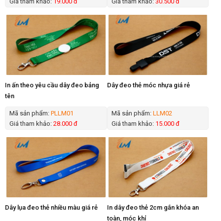
Giá tham khảo:
19.000 đ
Giá tham khảo:
30.500 đ
In ấn theo yêu cầu dây đeo bảng
Dây đeo thẻ móc nhựa giá rẻ
tên
Mã sản phẩm:
PLLM01
Mã sản phẩm:
LLM02
Giá tham khảo:
28.000 đ
Giá tham khảo:
15.000 đ
Dây lụa đeo thẻ nhiều màu giá rẻ
In dây đeo thẻ 2cm gắn khóa an
toàn, móc khỉ