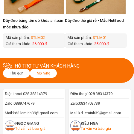
Dây đeo bảng tên có khóa an toàn
Dây đeo thẻ giá rẻ - Mẫu Nutifood
móc nhựa dẻo
Mã sản phẩm:
STLM02
Mã sản phẩm:
STLM01
Giá tham khảo:
26.000 đ
Giá tham khảo:
25.000 đ
HỖ TRỢ TƯ VẤN KHÁCH HÀNG
Thu gọn
Mở rộng
Điện thoại:
028.38314379
Điện thoại:
028.38314379
Zalo:
0889747679
Zalo:
0834703739
Mail:
kd3.leminh39@gmail.com
Mail:
kd.leminh39@gmail.com
NGỌC GIANG
KIỀU NGA
Tư vấn và báo giá
Tư vấn và báo giá