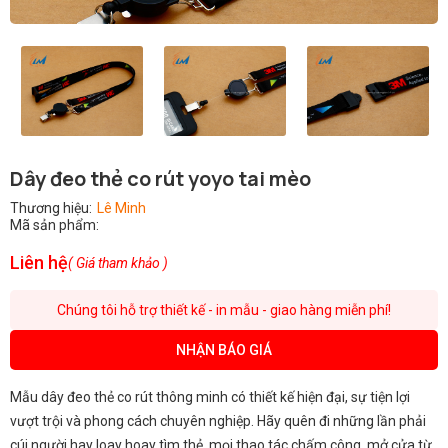
Dây đeo thẻ co rút yoyo tai mèo
Thương hiệu:
Lê Minh
Mã sản phẩm:
Liên hệ
( Giá tham khảo )
Chúng tôi hỗ trợ thiết kế - in mẫu - giao hàng miễn phí!
NHẬN BÁO GIÁ
Mẫu dây đeo thẻ co rút thông minh có thiết kế hiện đại, sự tiện lợi
vượt trội và phong cách chuyên nghiệp. Hãy quên đi những lần phải
cúi người hay loay hoay tìm thẻ, mọi thao tác chấm công, mở cửa từ