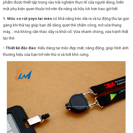
phẩm được thiết tập trung vào trải nghiệm thực tế của người dùng, biến
một phụ kiện quen thuộc trở nên đa năng và hữu ích hơn bao giờ hết.
1. Móc co rút yoyo tai mèo
có khả năng kéo dài ra và tự động thu lại gọn
gàng khi thả tay giúp bạn dễ dàng quẹt thẻ chấm công, mở cửa thang
máy,... mà không cần tháo dây ra khỏi cổ. Vừa nhanh chóng, vừa tránh thất
lạc thẻ.
- Thiết kế độc đáo:
Kiểu dáng tai mèo đẹp mắt, năng động, giúp hình ảnh
thương hiệu của bạn trở nên thú vị và bớt khô cứng.