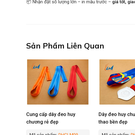
📦 Nhận đặt số lượng lớn – in mẫu trước –
giá tốt, gi
Sản Phẩm Liên Quan
Cung cấp dây đeo huy
Dây đeo huy ch
chương rẻ đẹp
thao bền đẹp
Mã sản phẩm:
DHCLM09
Mã sản phẩm:
D