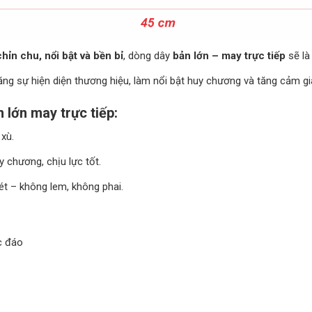
chỉn chu, nổi bật và bền bỉ
, dòng dây
bản lớn – may trực tiếp
sẽ là
tăng sự hiện diện thương hiệu, làm nổi bật huy chương và tăng cảm gi
 lớn may trực tiếp:
xù.
chương, chịu lực tốt.
nét – không lem, không phai.
c đáo