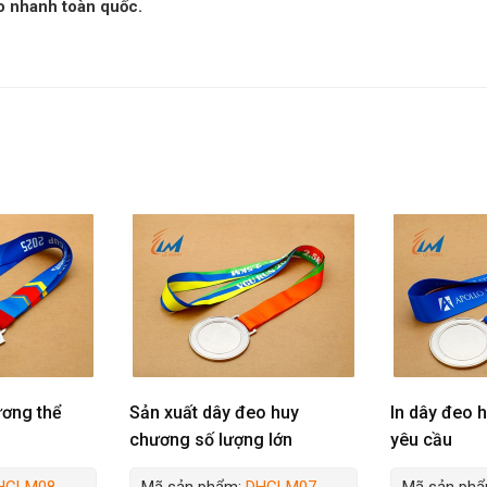
ao nhanh toàn quốc.
ương thể
Sản xuất dây đeo huy
In dây đeo 
chương số lượng lớn
yêu cầu
HCLM08
Mã sản phẩm:
DHCLM07
Mã sản ph