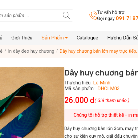
Tư vấn hỗ trợ
091 7187
Gọi ngay
hủ
Giới Thiệu
Sản Phẩm
Catalogue
Hướng Dẫn S
hẻ
In dây đeo huy chương
Dây huy chương bản lớn may trực tiếp, 
Dây huy chương bản 
Thương hiệu:
Lê Minh
Mã sản phẩm:
DHCLM03
26.000 đ
( Giá tham khảo )
Chúng tôi hỗ trợ thiết kế - in 
Dây huy chương bản lớn 3cm, may trự
cho sự kiện quy mô, giải đấu chuyên 