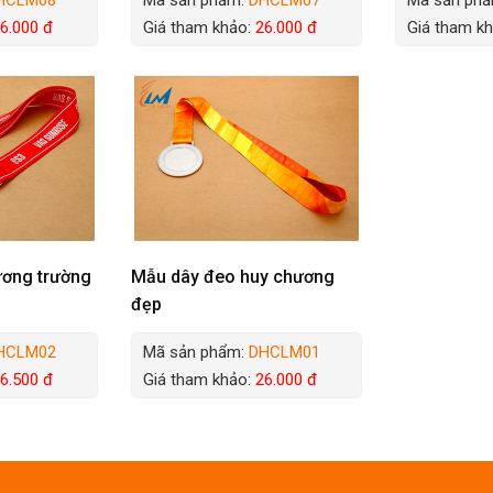
6.000 đ
Giá tham khảo:
26.000 đ
Giá tham k
ương trường
Mẫu dây đeo huy chương
đẹp
HCLM02
Mã sản phẩm:
DHCLM01
6.500 đ
Giá tham khảo:
26.000 đ