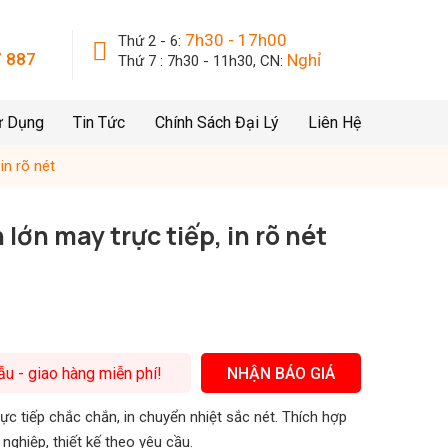
7h30 - 17h00
Thứ 2 - 6:
 887
Nghỉ
Thứ 7 : 7h30 - 11h30, CN:
ử Dụng
Tin Tức
Chính Sách Đại Lý
Liên Hệ
in rõ nét
lớn may trực tiếp, in rõ nét
mẫu - giao hàng miễn phí!
NHẬN BÁO GIÁ
c tiếp chắc chắn, in chuyển nhiệt sắc nét. Thích hợp
nghiệp, thiết kế theo yêu cầu.