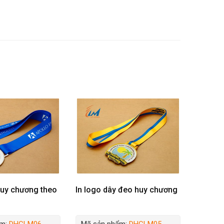
huy chương theo
In logo dây đeo huy chương
ẩm:
DHCLM06
Mã sản phẩm:
DHCLM05