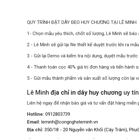
QUY TRÌNH ĐẶT DÂY ĐEO HUY CHƯƠNG TẠI LÊ MINH.
1- Chọn mẫu yêu thích, chốt số lượng, Lê Minh sẽ báo giá
2 - Lê Minh sẽ gửi lại file thiết kế duyệt trước khi ra mẫu
3 - Gửi lại Demo và kiểm tra nội dung, duyệt mẫu trước 
4 - Thanh toán cọc 40% giá trị đơn hàng và tiến hành 
5 - Gửi mẫu thành phẩm và sản xuất số lượng còn lại v
Lê Minh
địa chỉ in dây huy chương
uy tín
Liên hệ ngay để nhận báo giá và tư vấn đặt hàng miễn p
Hotline:
0912803739
Email:
leminh@congngheleminh.vn
Địa chỉ:
350/18 - 20 Nguyễn văn Khối (Cây Trâm), Phườ