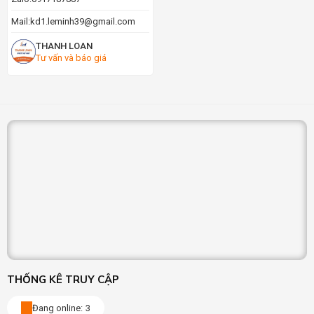
Mail:
kd1.leminh39@gmail.com
THANH LOAN
Tư vấn và báo giá
THỐNG KÊ TRUY CẬP
Đang online:
3