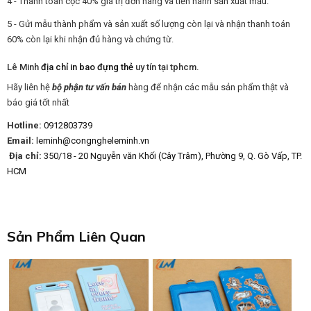
4 - Thanh toán cọc 40% giá trị đơn hàng và tiến hành sản xuất mẫu.
5 - Gửi mẫu thành phẩm và sản xuất số lượng còn lại và nhận thanh toán
60% còn lại khi nhận đủ hàng và chứng từ.
Lê Minh
địa chỉ in bao đựng thẻ
uy tín tại tphcm.
Hãy liên hệ
bộ phận tư vấn bán
hàng để nhận các mẫu sản phẩm thật và
báo giá tốt nhất
Hotline:
0912803739
Email:
leminh@congngheleminh.vn
Địa chỉ:
350/18 - 20 Nguyễn văn Khối (Cây Trâm), Phường 9, Q. Gò Vấp, TP.
HCM
Sản Phẩm Liên Quan