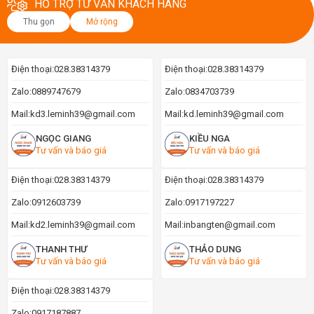
HỖ TRỢ TƯ VẤN KHÁCH HÀNG
Thu gọn
Mở rộng
Điện thoại:
028.38314379
Điện thoại:
028.38314379
Zalo:
0889747679
Zalo:
0834703739
Mail:
kd3.leminh39@gmail.com
Mail:
kd.leminh39@gmail.com
NGỌC GIANG
KIỀU NGA
Tư vấn và báo giá
Tư vấn và báo giá
Điện thoại:
028.38314379
Điện thoại:
028.38314379
Zalo:
0912603739
Zalo:
0917197227
Mail:
kd2.leminh39@gmail.com
Mail:
inbangten@gmail.com
THANH THƯ
THẢO DUNG
Tư vấn và báo giá
Tư vấn và báo giá
Điện thoại:
028.38314379
Zalo:
0917187887