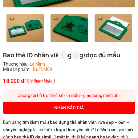
Bao thẻ ID nhân viên ngang/dọc đủ mẫu
Thương hiệu:
Lê Minh
Mã sản phẩm:
BĐTLM09
18.000 đ
( Giá tham khảo )
Chúng tôi hỗ trợ thiết kế - in mẫu - giao hàng miễn phí!
NHẬN BÁO GIÁ
Bạn đang tìm kiếm mẫu
bao đựng thẻ nhân viên
vừa
đẹp – bền –
chuyên nghiệp
lại có thể
in logo theo yêu cầu
? Lê Minh xin giới thiệu
dòng
bao thẻ ID da simili 1 mặt in
, thiết kế
ngang hoặc dọc
, phù