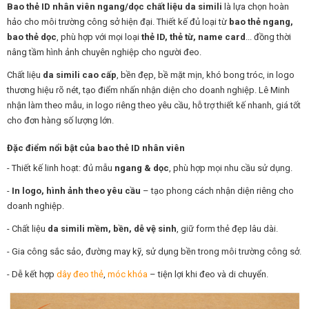
Bao thẻ ID nhân viên ngang/dọc chất liệu da simili
là lựa chọn hoàn
hảo cho môi trường công sở hiện đại. Thiết kế đủ loại từ
bao thẻ ngang,
bao thẻ dọc
, phù hợp với mọi loại
thẻ ID, thẻ từ, name card
... đồng thời
nâng tầm hình ảnh chuyên nghiệp cho người đeo.
Chất liệu
da simili cao cấp
, bền đẹp, bề mặt mịn, khó bong tróc, in logo
thương hiệu rõ nét, tạo điểm nhấn nhận diện cho doanh nghiệp. Lê Minh
nhận làm theo mẫu, in logo riêng theo yêu cầu, hỗ trợ thiết kế nhanh, giá tốt
cho đơn hàng số lượng lớn.
Đặc điểm nổi bật của bao thẻ ID nhân viên
- Thiết kế linh hoạt: đủ mẫu
ngang & dọc
, phù hợp mọi nhu cầu sử dụng.
-
In logo, hình ảnh theo yêu cầu
– tạo phong cách nhận diện riêng cho
doanh nghiệp.
- Chất liệu
da simili mềm, bền, dễ vệ sinh
, giữ form thẻ đẹp lâu dài.
- Gia công sắc sảo, đường may kỹ, sử dụng bền trong môi trường công sở.
- Dễ kết hợp
dây đeo thẻ
,
móc khóa
– tiện lợi khi đeo và di chuyển.