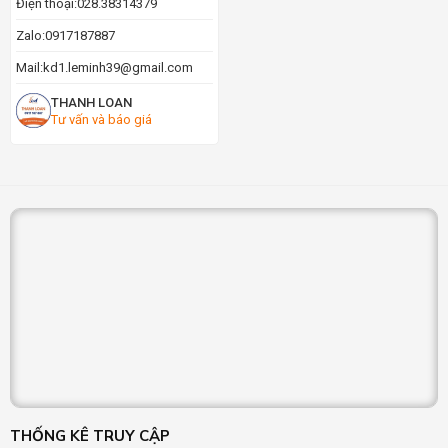
Điện thoại:
028.38314379
Zalo:
0917187887
Mail:
kd1.leminh39@gmail.com
THANH LOAN
Tư vấn và báo giá
THỐNG KÊ TRUY CẬP