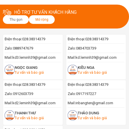
HỖ TRỢ TƯ VẤN KHÁCH HÀNG
Thu gọn
Mở rộng
Điện thoại:
028.38314379
Điện thoại:
028.38314379
Zalo:
0889747679
Zalo:
0834703739
Mail:
kd3.leminh39@gmail.com
Mail:
kd.leminh39@gmail.com
NGỌC GIANG
KIỀU NGA
Tư vấn và báo giá
Tư vấn và báo giá
Điện thoại:
028.38314379
Điện thoại:
028.38314379
Zalo:
0912603739
Zalo:
0917197227
Mail:
kd2.leminh39@gmail.com
Mail:
inbangten@gmail.com
THANH THƯ
THẢO DUNG
Tư vấn và báo giá
Tư vấn và báo giá